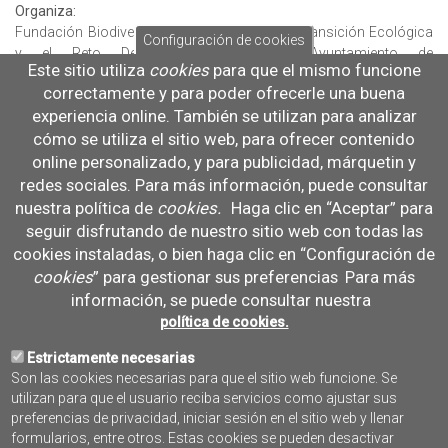
Organiza:
Fundación Biodiversidad. Ministerio para la Transición Ecológica
Configuración de cookies
y el Reto Demográfico (MITECO) /Ayuntamiento de
Este sitio utiliza
cookies
para que el mismo funcione
Colindres / Cofradía de Pescadores de Colindres
correctamente y para poder ofrecerle una buena
Email:
experiencia online. También se utilizan para analizar
pleamar@fundacion-biodiversidad.es
cómo se utiliza el sitio web, para ofrecer contenido
online personalizado, y para publicidad, márquetin y
redes sociales. Para más información, puede consultar
nuestra política de
cookies
.
Haga clic en “Aceptar” para
AGENDA
seguir disfrutando de nuestro sitio web con todas las
cookies instaladas, o bien haga clic en “Configuración de
cookies
” para gestionar sus preferencias
Para más
información, se puede consultar nuestra
Prev
Next
política de cookies.
Agosto
Estrictamente necesarias
Son las cookies necesarias para que el sitio web funcione. Se
utilizan para que el usuario reciba servicios como ajustar sus
L
M
M
J
V
S
D
preferencias de privacidad, iniciar sesión en el sitio web y llenar
1
2
formularios, entre otros. Estas cookies se pueden desactivar