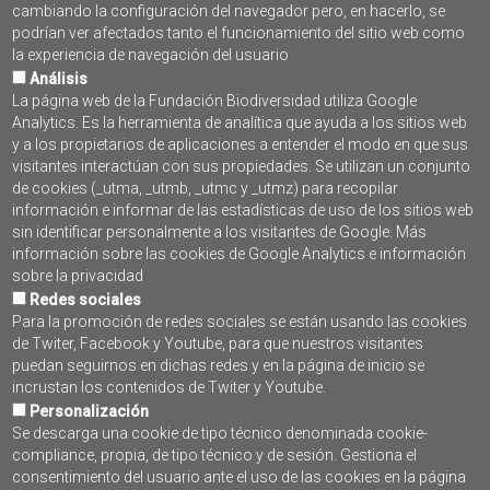
cambiando la configuración del navegador pero, en hacerlo, se
3
4
5
6
7
8
9
podrían ver afectados tanto el funcionamiento del sitio web como
10
11
12
13
14
15
16
la experiencia de navegación del usuario
17
18
19
20
21
22
23
Análisis
24
25
26
27
28
29
30
La página web de la Fundación Biodiversidad utiliza Google
31
Analytics. Es la herramienta de analítica que ayuda a los sitios web
y a los propietarios de aplicaciones a entender el modo en que sus
visitantes interactúan con sus propiedades. Se utilizan un conjunto
SUSCRÍBETE AL BOLETÍN
de cookies (_utma, _utmb, _utmc y _utmz) para recopilar
PROGRAMA PLEAMAR
información e informar de las estadísticas de uso de los sitios web
sin identificar personalmente a los visitantes de Google. Más
información sobre las cookies de Google Analytics e información
sobre la privacidad
Redes sociales
Para la promoción de redes sociales se están usando las cookies
de Twiter, Facebook y Youtube, para que nuestros visitantes
puedan seguirnos en dichas redes y en la página de inicio se
incrustan los contenidos de Twiter y Youtube.
Personalización
Se descarga una cookie de tipo técnico denominada cookie-
compliance, propia, de tipo técnico y de sesión. Gestiona el
Contacto
consentimiento del usuario ante el uso de las cookies en la página