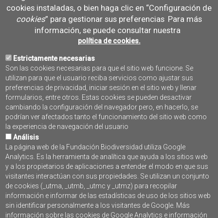
cookies instaladas, o bien haga clic en “Configuración de
cookies
” para gestionar sus preferencias
Para más
información, se puede consultar nuestra
Prev
Next
política de cookies.
Agosto
Estrictamente necesarias
Son las cookies necesarias para que el sitio web funcione. Se
utilizan para que el usuario reciba servicios como ajustar sus
L
M
M
J
V
S
D
preferencias de privacidad, iniciar sesión en el sitio web y llenar
1
2
formularios, entre otros. Estas cookies se pueden desactivar
cambiando la configuración del navegador pero, en hacerlo, se
3
4
5
6
7
8
9
podrían ver afectados tanto el funcionamiento del sitio web como
10
11
12
13
14
15
16
la experiencia de navegación del usuario
17
18
19
20
21
22
23
Análisis
24
25
26
27
28
29
30
La página web de la Fundación Biodiversidad utiliza Google
31
Analytics. Es la herramienta de analítica que ayuda a los sitios web
y a los propietarios de aplicaciones a entender el modo en que sus
visitantes interactúan con sus propiedades. Se utilizan un conjunto
SUSCRÍBETE AL BOLETÍN
de cookies (_utma, _utmb, _utmc y _utmz) para recopilar
PROGRAMA PLEAMAR
información e informar de las estadísticas de uso de los sitios web
sin identificar personalmente a los visitantes de Google. Más
información sobre las cookies de Google Analytics e información