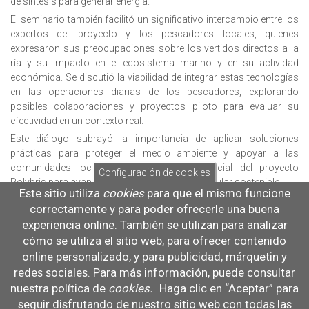
de síntesis para generar energía.
El seminario también facilitó un significativo intercambio entre los
expertos del proyecto y los pescadores locales, quienes
expresaron sus preocupaciones sobre los vertidos directos a la
ría y su impacto en el ecosistema marino y en su actividad
económica. Se discutió la viabilidad de integrar estas tecnologías
en las operaciones diarias de los pescadores, explorando
posibles colaboraciones y proyectos piloto para evaluar su
efectividad en un contexto real.
Este diálogo subrayó la importancia de aplicar soluciones
prácticas para proteger el medio ambiente y apoyar a las
comunidades locales, destacando el potencial del proyecto
Configuración de cookies
Polybris para avanzar hacia una economía circular sostenible.
Este sitio utiliza
cookies
para que el mismo funcione
Proyecto:
correctamente y para poder ofrecerle una buena
POLYBRIS: Recuperación de residuos plásticos presentes en
experiencia online. También se utilizan para analizar
basuras marinas para su valorización en productos que
cómo se utiliza el sitio web, para ofrecer contenido
contribuyan al equilibrio ecológico del medio marino mediante
online personalizado, y para publicidad, márquetin y
alternativas circulares con un enfoque participativo local
redes sociales. Para más información, puede consultar
nuestra política de
cookies
.
Haga clic en “Aceptar” para
AGENDA
seguir disfrutando de nuestro sitio web con todas las