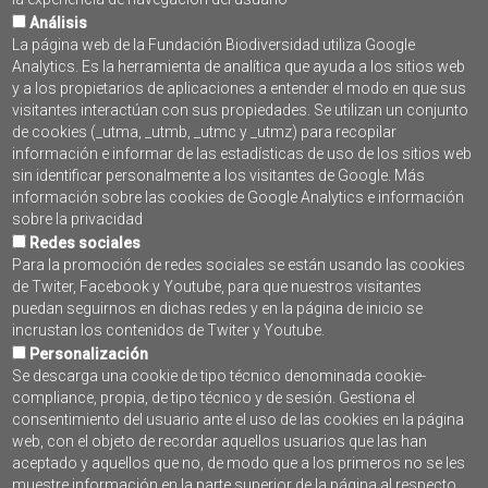
« Primero
‹ Anterior
Siguiente ›
Último »
Análisis
La página web de la Fundación Biodiversidad utiliza Google
Analytics. Es la herramienta de analítica que ayuda a los sitios web
y a los propietarios de aplicaciones a entender el modo en que sus
visitantes interactúan con sus propiedades. Se utilizan un conjunto
SUSCRÍBETE AL BOLETÍN
de cookies (_utma, _utmb, _utmc y _utmz) para recopilar
PROGRAMA PLEAMAR
información e informar de las estadísticas de uso de los sitios web
sin identificar personalmente a los visitantes de Google. Más
información sobre las cookies de Google Analytics e información
sobre la privacidad
Redes sociales
Para la promoción de redes sociales se están usando las cookies
de Twiter, Facebook y Youtube, para que nuestros visitantes
puedan seguirnos en dichas redes y en la página de inicio se
incrustan los contenidos de Twiter y Youtube.
Personalización
Se descarga una cookie de tipo técnico denominada cookie-
compliance, propia, de tipo técnico y de sesión. Gestiona el
Contacto
consentimiento del usuario ante el uso de las cookies en la página
web, con el objeto de recordar aquellos usuarios que las han
Accesibilidad
aceptado y aquellos que no, de modo que a los primeros no se les
muestre información en la parte superior de la página al respecto.