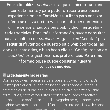
Estado:
Este sitio utiliza
cookies
para que el mismo funcione
Cerrado
correctamente y para poder ofrecerle una buena
Año de inicio:
experiencia online. También se utilizan para analizar
2024
cómo se utiliza el sitio web, para ofrecer contenido
Año de finalización:
online personalizado, y para publicidad, márquetin y
2026
redes sociales. Para más información, puede consultar
Ámbito de actuación:
nuestra política de
cookies
.
Haga clic en “Aceptar” para
Andalucía
seguir disfrutando de nuestro sitio web con todas las
Asturias
cookies instaladas, o bien haga clic en “Configuración de
Cantabria
Extremadura
cookies
” para gestionar sus preferencias
Para más
Beneficiario:
información, se puede consultar nuestra
Instituto Español de Oceanografía (IEO - CSIC)
política de cookies.
Cofinanciado por:
Estrictamente necesarias
FEMPA
Son las cookies necesarias para que el sitio web funcione. Se
Socios:
utilizan para que el usuario reciba servicios como ajustar sus
Universidad de Almería
preferencias de privacidad, iniciar sesión en el sitio web y llenar
Universidad de Cádiz
formularios, entre otros. Estas cookies se pueden desactivar
Asociación de Empresas de Acuicultura Marina de Andalucía
cambiando la configuración del navegador pero, en hacerlo, se
(ASEMA)
podrían ver afectados tanto el funcionamiento del sitio web como
la experiencia de navegación del usuario