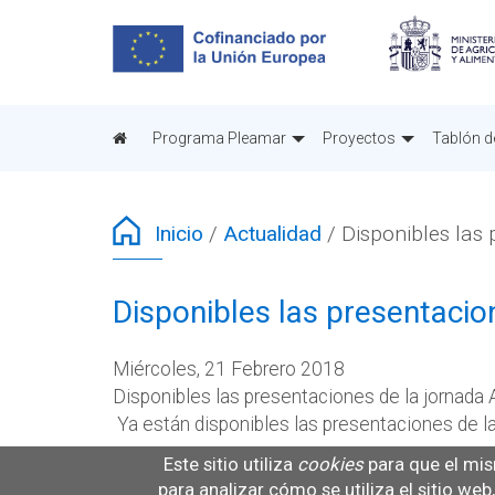
Pasar
al
contenido
principal
Programa Pleamar
Proyectos
Tablón d
Inicio
/
Actualidad
/
Disponibles las
Disponibles las presentaci
Miércoles, 21 Febrero 2018
Disponibles las presentaciones de la jornada
Ya están disponibles las presentaciones de l
Este sitio utiliza
cookies
para que el mis
I Presentación Fundación Biodiversidad
para analizar cómo se utiliza el sitio we