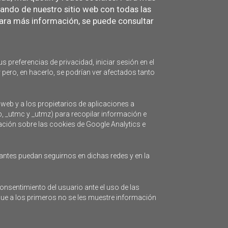
3
4
5
6
7
8
9
tando de nuestro sitio web con todas las
ra más información, se puede consultar
10
11
12
13
14
15
16
17
18
19
20
21
22
23
24
25
26
27
28
29
30
31
s preferencias de privacidad, iniciar sesión en el
 pero, en hacerlo, se podrían ver afectados tanto
SUSCRÍBETE AL
 web y a los propietarios de aplicaciones a
b, _utmc y _utmz) para recopilar información e
BOLETÍN PROGRAMA
mación sobre las cookies de Google Analytics e
PLEAMAR
antes puedan seguirnos en dichas redes y en la
onsentimiento del usuario ante el uso de las
que a los primeros no se les muestre información
so Legal
Mapa web
Política de privacidad
Cookies