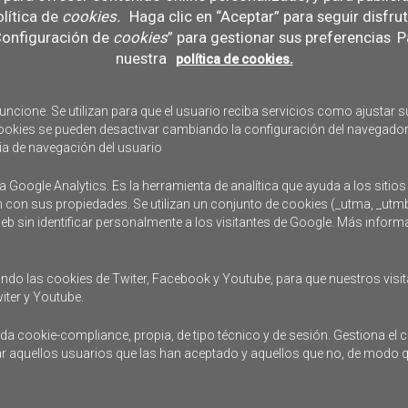
lítica de
cookies
.
Haga clic en “Aceptar” para seguir disfru
“Configuración de
cookies
” para gestionar sus preferencias
Pa
nuestra
política de cookies.
uncione. Se utilizan para que el usuario reciba servicios como ajustar su
s cookies se pueden desactivar cambiando la configuración del navegador
ia de navegación del usuario
 de la acuicultura oceánica en España
a Google Analytics. Es la herramienta de analítica que ayuda a los sitios
n con sus propiedades. Se utilizan un conjunto de cookies (_utma, _utm
 web sin identificar personalmente a los visitantes de Google. Más infor
ndo las cookies de Twiter, Facebook y Youtube, para que nuestros visit
iter y Youtube.
 cookie-compliance, propia, de tipo técnico y de sesión. Gestiona el c
dar aquellos usuarios que las han aceptado y aquellos que no, de modo 
Contacto
Accesibilidad
Avi