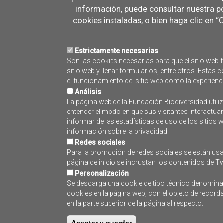
I Video Presentación Fundación Biodiversidad
información, puede consultar nuestra po
II Presentación MAPAMA
cookies instaladas, o bien haga clic en 
III Presentación SGP
IV_Presentación Bárbara Ondiviela(pdf)
Estrictamente necesarias
IV_Presentación Bárbara Ondiviela
Son las cookies necesarias para que el sitio web f
sitio web y llenar formularios, entre otros. Esta
el funcionamiento del sitio web como la experienc
Proyecto:
Análisis
ATLAS: Atlas de viabilidad para el desarrollo
La página web de la Fundación Biodiversidad utiliz
entender el modo en que sus visitantes interactúa
informar de las estadísticas de uso de los sitios
información sobre la privacidad
Redes sociales
Para la promoción de redes sociales se están usa
página de inicio se incrustan los contenidos de Tw
Personalización
Se descarga una cookie de tipo técnico denominada
cookies en la página web, con el objeto de recor
en la parte superior de la página al respecto.
Aceptar y guardar