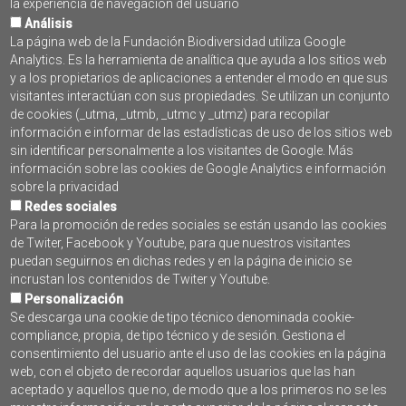
la experiencia de navegación del usuario
PDF:
Análisis
boletin_especial_dia_de_la_mujer_2023_-
La página web de la Fundación Biodiversidad utiliza Google
_programa_pleamar.pdf
Analytics. Es la herramienta de analítica que ayuda a los sitios web
y a los propietarios de aplicaciones a entender el modo en que sus
visitantes interactúan con sus propiedades. Se utilizan un conjunto
SUSCRÍBETE AL BOLETÍN
de cookies (_utma, _utmb, _utmc y _utmz) para recopilar
PROGRAMA PLEAMAR
información e informar de las estadísticas de uso de los sitios web
sin identificar personalmente a los visitantes de Google. Más
información sobre las cookies de Google Analytics e información
sobre la privacidad
Redes sociales
Para la promoción de redes sociales se están usando las cookies
de Twiter, Facebook y Youtube, para que nuestros visitantes
puedan seguirnos en dichas redes y en la página de inicio se
incrustan los contenidos de Twiter y Youtube.
Personalización
Se descarga una cookie de tipo técnico denominada cookie-
compliance, propia, de tipo técnico y de sesión. Gestiona el
Contacto
consentimiento del usuario ante el uso de las cookies en la página
web, con el objeto de recordar aquellos usuarios que las han
Accesibilidad
aceptado y aquellos que no, de modo que a los primeros no se les