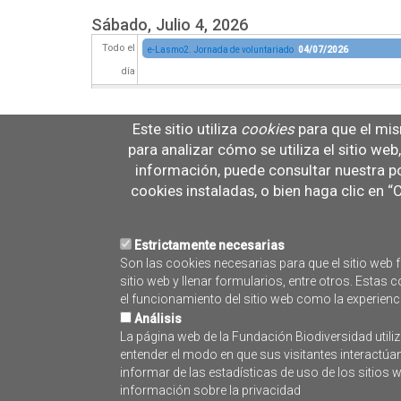
Sábado, Julio 4, 2026
Todo el
e-Lasmo2. Jornada de voluntariado
04/07/2026
día
Este sitio utiliza
cookies
para que el mis
para analizar cómo se utiliza el sitio we
información, puede consultar nuestra po
cookies instaladas, o bien haga clic en 
Estrictamente necesarias
Son las cookies necesarias para que el sitio web f
sitio web y llenar formularios, entre otros. Esta
el funcionamiento del sitio web como la experienc
Análisis
La página web de la Fundación Biodiversidad utiliz
entender el modo en que sus visitantes interactúa
informar de las estadísticas de uso de los sitios
información sobre la privacidad