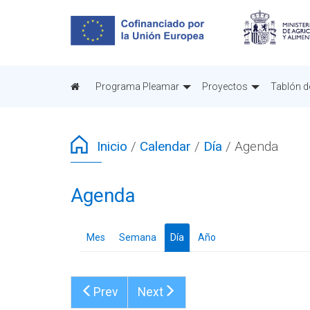
Pasar
al
contenido
principal
Programa Pleamar
Proyectos
Tablón d
Inicio
/
Calendar
/
Día
/
Agenda
Agenda
Mes
Semana
Día
(solapa
Año
activa)
Prev
Next