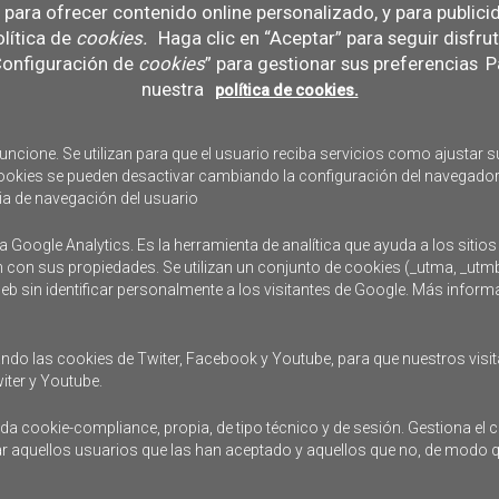
b, para ofrecer contenido online personalizado, y para public
lítica de
cookies
.
Haga clic en “Aceptar” para seguir disfru
Jue
Vie
Sáb
Do
“Configuración de
cookies
” para gestionar sus preferencias
Pa
nuestra
política de cookies.
29
30
1
2
uncione. Se utilizan para que el usuario reciba servicios como ajustar su
6
7
8
9
s cookies se pueden desactivar cambiando la configuración del navegador
ia de navegación del usuario
a Google Analytics. Es la herramienta de analítica que ayuda a los sitios
13
14
15
16
n con sus propiedades. Se utilizan un conjunto de cookies (_utma, _utm
 web sin identificar personalmente a los visitantes de Google. Más infor
20
21
22
23
ndo las cookies de Twiter, Facebook y Youtube, para que nuestros visit
iter y Youtube.
 cookie-compliance, propia, de tipo técnico y de sesión. Gestiona el c
27
28
29
30
dar aquellos usuarios que las han aceptado y aquellos que no, de modo 