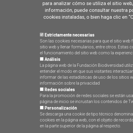
para analizar cómo se utiliza el sitio we
Mayo 2026
información, puede consultar nuestra po
Lun
Mar
Mié
cookies instaladas, o bien haga clic en 
27
28
Estrictamente necesarias
Son las cookies necesarias para que el sitio web f
4
5
sitio web y llenar formularios, entre otros. Esta
el funcionamiento del sitio web como la experienc
Análisis
La página web de la Fundación Biodiversidad utiliz
11
12
entender el modo en que sus visitantes interactúa
informar de las estadísticas de uso de los sitios
información sobre la privacidad
Redes sociales
18
19
Para la promoción de redes sociales se están usa
página de inicio se incrustan los contenidos de Tw
Personalización
Se descarga una cookie de tipo técnico denominada
25
26
cookies en la página web, con el objeto de recor
en la parte superior de la página al respecto.