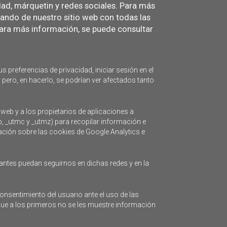
idad, márquetin y redes sociales. Para más
tando de nuestro sitio web con todas las
m
ra más información, se puede consultar
3
s preferencias de privacidad, iniciar sesión en el
10
 pero, en hacerlo, se podrían ver afectados tanto
 web y a los propietarios de aplicaciones a
17
b, _utmc y _utmz) para recopilar información e
mación sobre las cookies de Google Analytics e
24
antes puedan seguirnos en dichas redes y en la
onsentimiento del usuario ante el uso de las
31
que a los primeros no se les muestre información