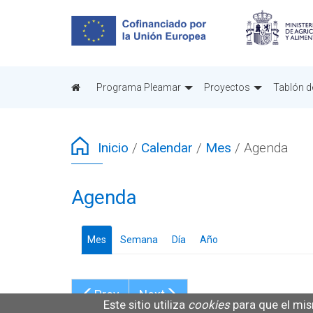
Pasar
al
contenido
principal
Programa Pleamar
Proyectos
Tablón d
Inicio
/
Calendar
/
Mes
/
Agenda
Agenda
Mes
(solapa
Semana
Día
Año
activa)
Prev
Next
Este sitio utiliza
cookies
para que el mis