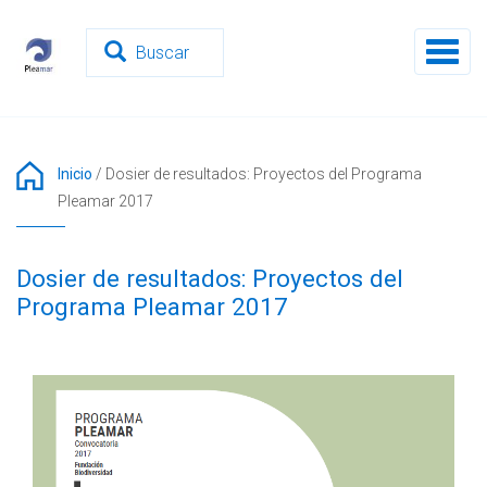
Pasar
al
Toggl
contenido
naviga
principal
Inicio
/
Dosier de resultados: Proyectos del Programa
Pleamar 2017
Dosier de resultados: Proyectos del
Programa Pleamar 2017
CAPTURA_DE_PANTALLA_2024-01-
09_151148.PNG