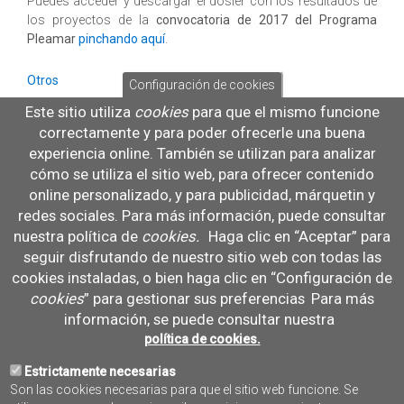
Puedes acceder y descargar el dosier con los resultados de
los proyectos de la
convocatoria de 2017 del Programa
Pleamar
pinchando aquí
.
Otros
Configuración de cookies
Este sitio utiliza
cookies
para que el mismo funcione
resumen_ejecutivo_pleamar_2017.pdf
correctamente y para poder ofrecerle una buena
experiencia online. También se utilizan para analizar
Año Convocatoria:
cómo se utiliza el sitio web, para ofrecer contenido
2017
online personalizado, y para publicidad, márquetin y
Organización:
redes sociales. Para más información, puede consultar
Fundación Biodiversidad
nuestra política de
cookies
.
Haga clic en “Aceptar” para
Autores:
seguir disfrutando de nuestro sitio web con todas las
Fundación Biodiversidad
cookies instaladas, o bien haga clic en “Configuración de
Idioma:
ES
cookies
” para gestionar sus preferencias
Para más
Publico objetivo:
información, se puede consultar nuestra
Administración pública
política de cookies.
Agentes políticos
Estrictamente necesarias
Ciudadanía en general
Son las cookies necesarias para que el sitio web funcione. Se
Entidades sin ánimo de lucro