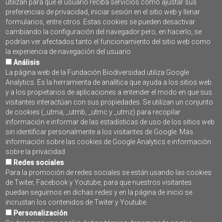
utilizan para que el usuario reciba servicios como ajustar sus
Profesionales
preferencias de privacidad, iniciar sesión en el sitio web y llenar
Educación Secundaria
formularios, entre otros. Estas cookies se pueden desactivar
Bachillerato
cambiando la configuración del navegador pero, en hacerlo, se
Educación Superior
podrían ver afectados tanto el funcionamiento del sitio web como
Formación Profesional
la experiencia de navegación del usuario
Docentes
Análisis
Finalidad principal:
La página web de la Fundación Biodiversidad utiliza Google
Divulgativa
Analytics. Es la herramienta de analítica que ayuda a los sitios web
y a los propietarios de aplicaciones a entender el modo en que sus
visitantes interactúan con sus propiedades. Se utilizan un conjunto
SUSCRÍBETE AL BOLETÍN
de cookies (_utma, _utmb, _utmc y _utmz) para recopilar
PROGRAMA PLEAMAR
información e informar de las estadísticas de uso de los sitios web
sin identificar personalmente a los visitantes de Google. Más
información sobre las cookies de Google Analytics e información
sobre la privacidad
Redes sociales
Para la promoción de redes sociales se están usando las cookies
de Twiter, Facebook y Youtube, para que nuestros visitantes
puedan seguirnos en dichas redes y en la página de inicio se
incrustan los contenidos de Twiter y Youtube.
Personalización