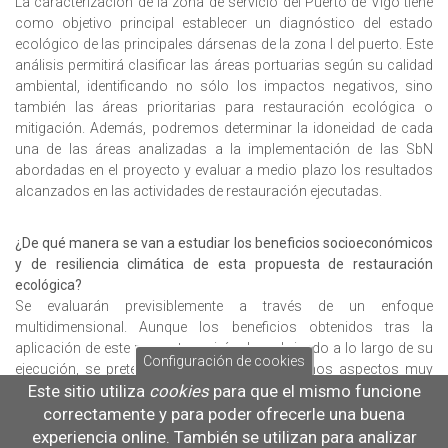
La caracterización de la zona de servicio del Puerto de Vigo tiene
como objetivo principal establecer un diagnóstico del estado
ecológico de las principales dársenas de la zona I del puerto. Este
análisis permitirá clasificar las áreas portuarias según su calidad
ambiental, identificando no sólo los impactos negativos, sino
también las áreas prioritarias para restauración ecológica o
mitigación. Además, podremos determinar la idoneidad de cada
una de las áreas analizadas a la implementación de las SbN
abordadas en el proyecto y evaluar a medio plazo los resultados
alcanzados en las actividades de restauración ejecutadas.
¿De qué manera se van a estudiar los beneficios socioeconómicos
y de resiliencia climática de esta propuesta de restauración
ecológica?
Se evaluarán previsiblemente a través de un enfoque
multidimensional. Aunque los beneficios obtenidos tras la
aplicación de este proyecto se irán descubriendo a lo largo de su
Configuración de cookies
ejecución, se pretende poner el foco en algunos aspectos muy
Este sitio utiliza
cookies
para que el mismo funcione
relevantes, como el análisis de costes y beneficios, la valoración
de los servicios ecosistémicos, la resiliencia climática y la
correctamente y para poder ofrecerle una buena
participación de actores locales.
experiencia online. También se utilizan para analizar