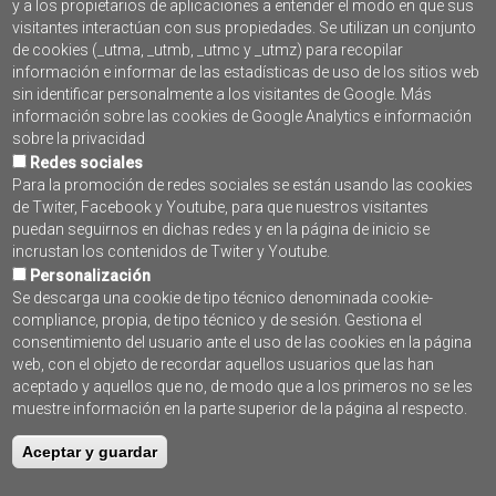
y a los propietarios de aplicaciones a entender el modo en que sus
visitantes interactúan con sus propiedades. Se utilizan un conjunto
SUSCRÍBETE AL BOLETÍN
de cookies (_utma, _utmb, _utmc y _utmz) para recopilar
PROGRAMA PLEAMAR
información e informar de las estadísticas de uso de los sitios web
sin identificar personalmente a los visitantes de Google. Más
información sobre las cookies de Google Analytics e información
sobre la privacidad
Redes sociales
Para la promoción de redes sociales se están usando las cookies
de Twiter, Facebook y Youtube, para que nuestros visitantes
puedan seguirnos en dichas redes y en la página de inicio se
incrustan los contenidos de Twiter y Youtube.
Personalización
Se descarga una cookie de tipo técnico denominada cookie-
compliance, propia, de tipo técnico y de sesión. Gestiona el
Contacto
consentimiento del usuario ante el uso de las cookies en la página
web, con el objeto de recordar aquellos usuarios que las han
Accesibilidad
aceptado y aquellos que no, de modo que a los primeros no se les
muestre información en la parte superior de la página al respecto.
Aviso Legal
Aceptar y guardar
Mapa web