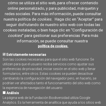
cómo se utiliza el sitio web, para ofrecer contenido
online personalizado, y para publicidad, márquetin y
¿Cómo se va a articular la campaña de divulgación y a qué
redes sociales. Para más información, puede consultar
públicos vais a dirigiros?
La campaña de divulgación de NATURPORTS se articulará a través
nuestra política de
cookies
.
Haga clic en “Aceptar” para
de una estrategia diseñada para alcanzar diversos públicos
seguir disfrutando de nuestro sitio web con todas las
objetivos y maximizar el impacto de los resultados del proyecto.
cookies instaladas, o bien haga clic en “Configuración de
Algunas de las acciones plantean, por ejemplo, la divulgación del
cookies
” para gestionar sus preferencias
Para más
proceso y las actividades en redes sociales y la web del proyecto,
información, se puede consultar nuestra
generar material de comunicación, participar en eventos de
política de cookies.
divulgación, ejecutar programas educativos y talleres o la
interacción directa con públicos específicos, como el sector
Estrictamente necesarias
pesquero, el sector privado, etc. Además, se integrarán contenidos
Son las cookies necesarias para que el sitio web funcione. Se
relacionados con el proyecto en las visitas guiadas que se
utilizan para que el usuario reciba servicios como ajustar sus
realicen en el observatorio Nautilus.
preferencias de privacidad, iniciar sesión en el sitio web y llenar
formularios, entre otros. Estas cookies se pueden desactivar
La campaña busca un alcance directo cuantificable de al menos
cambiando la configuración del navegador pero, en hacerlo, se
1.000 personas y un alcance indirecto estimado de 10.000,
podrían ver afectados tanto el funcionamiento del sitio web como
asegurando la difusión efectiva de los resultados y fomentando la
la experiencia de navegación del usuario
sensibilización sobre la importancia de las SbN.
Análisis
La página web de la Fundación Biodiversidad utiliza Google
Analytics. Es la herramienta de analítica que ayuda a los sitios web