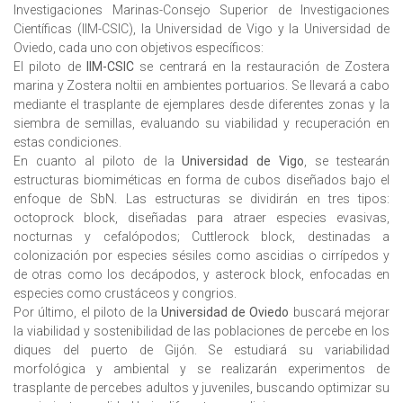
Investigaciones Marinas-Consejo Superior de Investigaciones
Científicas (IIM-CSIC), la Universidad de Vigo y la Universidad de
Oviedo, cada uno con objetivos específicos:
El piloto de
IIM-CSIC
se centrará en la restauración de Zostera
marina y Zostera noltii en ambientes portuarios. Se llevará a cabo
mediante el trasplante de ejemplares desde diferentes zonas y la
siembra de semillas, evaluando su viabilidad y recuperación en
estas condiciones.
En cuanto al piloto de la
Universidad de Vigo
, se testearán
estructuras biomiméticas en forma de cubos diseñados bajo el
enfoque de SbN. Las estructuras se dividirán en tres tipos:
octoprock block, diseñadas para atraer especies evasivas,
nocturnas y cefalópodos; Cuttlerock block, destinadas a
colonización por especies sésiles como ascidias o cirrípedos y
de otras como los decápodos, y asterock block, enfocadas en
especies como crustáceos y congrios.
Por último, el piloto de la
Universidad de Oviedo
buscará mejorar
la viabilidad y sostenibilidad de las poblaciones de percebe en los
diques del puerto de Gijón. Se estudiará su variabilidad
morfológica y ambiental y se realizarán experimentos de
trasplante de percebes adultos y juveniles, buscando optimizar su