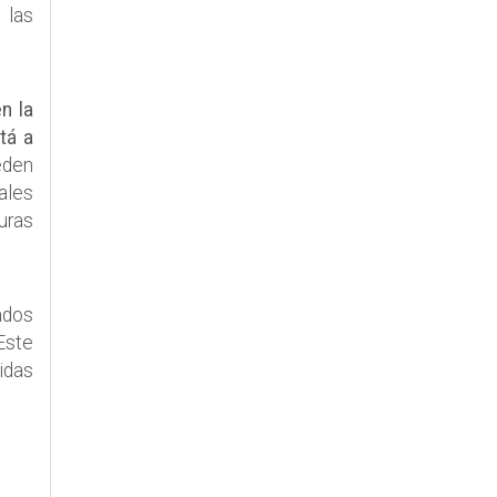
 las
n la
tá a
eden
ales
uras
ados
Este
idas