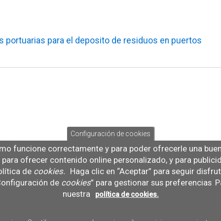
s portuarias para el deposito de residuos en puertos
Configuración de cookies
mo funcione correctamente y para poder ofrecerle una buena
b, para ofrecer contenido online personalizado, y para public
lítica de
cookies
.
Haga clic en “Aceptar” para seguir disfru
“Configuración de
cookies
” para gestionar sus preferencias
Pa
nuestra
política de cookies.