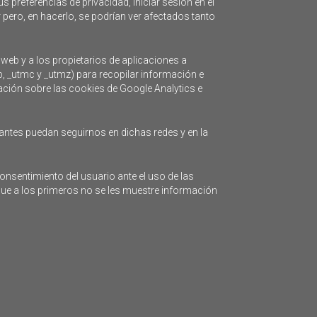
s preferencias de privacidad, iniciar sesión en el
 pero, en hacerlo, se podrían ver afectados tanto
 web y a los propietarios de aplicaciones a
b, _utmc y _utmz) para recopilar información e
mación sobre las cookies de Google Analytics e
antes puedan seguirnos en dichas redes y en la
onsentimiento del usuario ante el uso de las
que a los primeros no se les muestre información
so Legal
Mapa web
Política de privacidad
Cookies