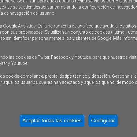
uncione. Se utilizan para que el usuario reciba servicios como ajustar su
s cookies se pueden desactivar cambiando la configuración del navegador
ia de navegación del usuario
a Google Analytics. Es la herramienta de analítica que ayuda a los sitios
n con sus propiedades. Se utilizan un conjunto de cookies (_utma, _utm
 web sin identificar personalmente a los visitantes de Google. Más infor
ndo las cookies de Twiter, Facebook y Youtube, para que nuestros visit
iter y Youtube.
E PESCADORES
 cookie-compliance, propia, de tipo técnico y de sesión. Gestiona el c
dar aquellos usuarios que las han aceptado y aquellos que no, de modo 
Contacto
Accesibilidad
Avi
Aceptar todas las cookies
Configurar