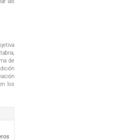
ar las
jetiva
tabria,
ima de
dición
ación
en los
eros