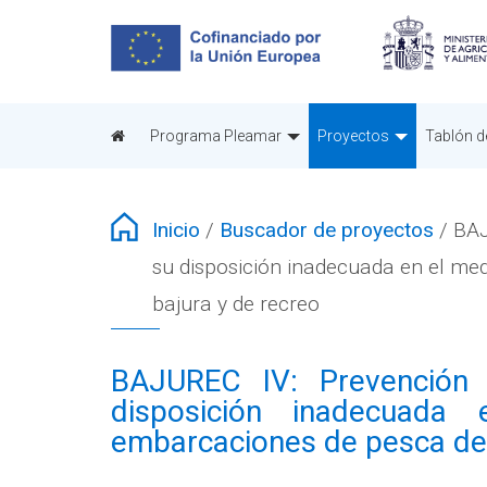
Pasar
al
contenido
principal
Programa Pleamar
Proyectos
Tablón d
Inicio
/
Buscador de proyectos
/
BAJ
su disposición inadecuada en el me
bajura y de recreo
BAJUREC IV: Prevención 
disposición inadecuada
embarcaciones de pesca de 