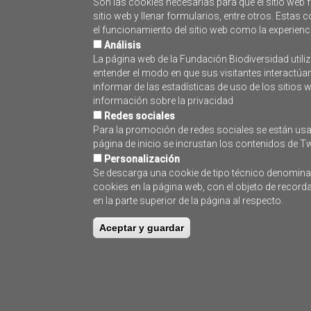
Son las cookies necesarias para que el sitio web f
Comunidad Valenciana
sitio web y llenar formularios, entre otros. Esta
el funcionamiento del sitio web como la experienc
País Vasco
Análisis
Región de Murcia
La página web de la Fundación Biodiversidad utiliz
Beneficiario:
entender el modo en que sus visitantes interactúa
ASOCIACIÓN PAISAJE LIMPIO
informar de las estadísticas de uso de los sitios
información sobre la privacidad
Cofinanciado por:
Redes sociales
FEMP
Para la promoción de redes sociales se están usa
Entidades colaboradoras:
página de inicio se incrustan los contenidos de Tw
FEDERACIÓN NACIONAL DE COFRADÍAS D
Personalización
Se descarga una cookie de tipo técnico denominada
« Primero
‹ Anterior
Siguiente ›
Último »
cookies en la página web, con el objeto de recor
en la parte superior de la página al respecto.
Aceptar y guardar