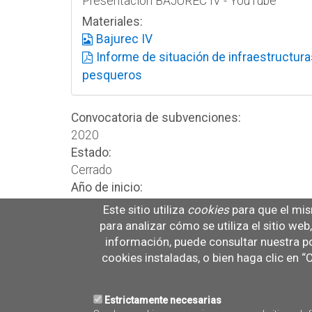
Presentación BAJUREC IV - YouTube
Materiales:
Bajurec IV
Informe de situación de infraestructura
pesqueros
Convocatoria de subvenciones:
2020
Estado:
Cerrado
Año de inicio:
2020
Este sitio utiliza
cookies
para que el mis
Año de finalización:
para analizar cómo se utiliza el sitio we
2021
información, puede consultar nuestra po
Ámbito de actuación:
cookies instaladas, o bien haga clic en 
Asturias
Cantabria
Estrictamente necesarias
Cataluña