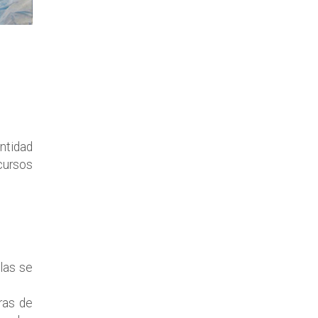
ntidad
cursos
llas se
uras de