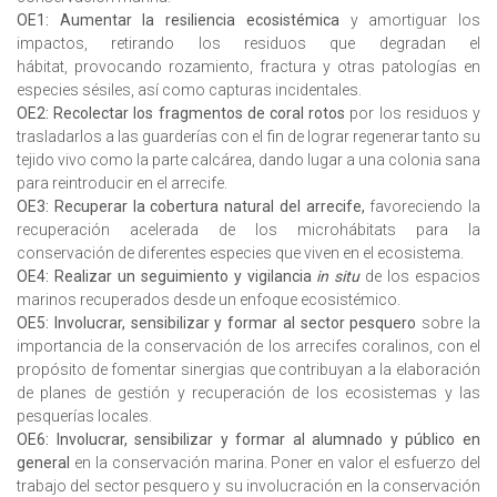
OE1: Aumentar la resiliencia ecosistémica
y amortiguar los
impactos, retirando los residuos que degradan el
hábitat, provocando rozamiento, fractura y otras patologías en
especies sésiles, así como capturas incidentales.
OE2: Recolectar los fragmentos de coral rotos
por los residuos y
trasladarlos a las guarderías con el fin de lograr regenerar tanto su
tejido vivo como la parte calcárea, dando lugar a una colonia sana
para reintroducir en el arrecife.
OE3: Recuperar la cobertura natural del arrecife,
favoreciendo la
recuperación acelerada de los microhábitats para la
conservación de diferentes especies que viven en el ecosistema.
OE4: Realizar un seguimiento y vigilancia
in situ
de los espacios
marinos recuperados desde un enfoque ecosistémico.
OE5: Involucrar, sensibilizar y formar al sector pesquero
sobre la
importancia de la conservación de los arrecifes coralinos, con el
propósito de fomentar sinergias que contribuyan a la elaboración
de planes de gestión y recuperación de los ecosistemas y las
pesquerías locales.
OE6: Involucrar, sensibilizar y formar al alumnado y público en
general
en la conservación marina. Poner en valor el esfuerzo del
trabajo del sector pesquero y su involucración en la conservación