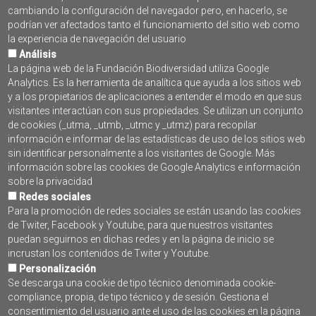
Cruz Roja
cambiando la configuración del navegador pero, en hacerlo, se
Gravity Wave
podrían ver afectados tanto el funcionamiento del sitio web como
la experiencia de navegación del usuario
« Primero
‹ Anterior
Siguiente ›
Último »
Análisis
La página web de la Fundación Biodiversidad utiliza Google
Analytics. Es la herramienta de analítica que ayuda a los sitios web
y a los propietarios de aplicaciones a entender el modo en que sus
visitantes interactúan con sus propiedades. Se utilizan un conjunto
SUSCRÍBETE AL BOLETÍN
de cookies (_utma, _utmb, _utmc y _utmz) para recopilar
PROGRAMA PLEAMAR
información e informar de las estadísticas de uso de los sitios web
sin identificar personalmente a los visitantes de Google. Más
información sobre las cookies de Google Analytics e información
sobre la privacidad
Redes sociales
Para la promoción de redes sociales se están usando las cookies
de Twiter, Facebook y Youtube, para que nuestros visitantes
puedan seguirnos en dichas redes y en la página de inicio se
incrustan los contenidos de Twiter y Youtube.
Personalización
Se descarga una cookie de tipo técnico denominada cookie-
compliance, propia, de tipo técnico y de sesión. Gestiona el
Contacto
consentimiento del usuario ante el uso de las cookies en la página