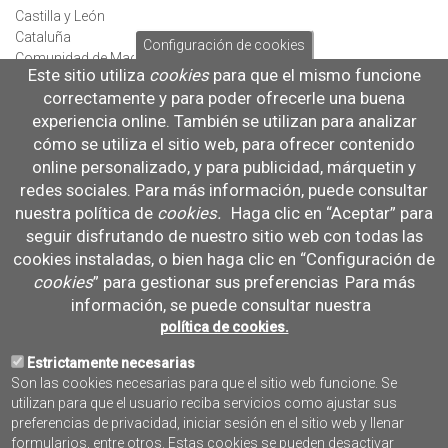
Castilla y León
Cataluña
Configuración de cookies
Comunidad de Madrid
Este sitio utiliza
cookies
para que el mismo funcione
Beneficiario:
correctamente y para poder ofrecerle una buena
Coral Soul, ONG especializada en recuperación y conservación de
experiencia online. También se utilizan para analizar
arrecifes profundos.
cómo se utiliza el sitio web, para ofrecer contenido
Cofinanciado por:
online personalizado, y para publicidad, márquetin y
FEMPA
redes sociales. Para más información, puede consultar
Entidades colaboradoras:
GALP de Sanlúcar de Barrameda
nuestra política de
cookies
.
Haga clic en “Aceptar” para
Cofradía de Pescadores de Sanlúcar de Barrameda
seguir disfrutando de nuestro sitio web con todas las
Cofradía de pescadores Caleta de Vélez (Málaga)
cookies instaladas, o bien haga clic en “Configuración de
Organización de Productores Pesqueros de Motril (OPP85)
cookies
” para gestionar sus preferencias
Para más
Grupo de Acción Local de Pesca y Acuicultura de Granada y
información, se puede consultar nuestra
Poniente Almeriense.
política de cookies.
Cofradía de Pescadores de Garrucha
Instituto Español Oceanográfico (IEO-CSIC)
Estrictamente necesarias
Universidad de Cádiz
Son las cookies necesarias para que el sitio web funcione. Se
Universidad de Sevilla
utilizan para que el usuario reciba servicios como ajustar sus
CCMAR_Universidad Algarve
preferencias de privacidad, iniciar sesión en el sitio web y llenar
Centre Scientifique de Mónaco
formularios, entre otros. Estas cookies se pueden desactivar