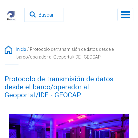
Pasar
al
Toggl
contenido
naviga
principal
Inicio
/
Protocolo de transmisión de datos desde el
barco/operador al Geoportal/IDE - GEOCAP
Protocolo de transmisión de datos
desde el barco/operador al
Geoportal/IDE - GEOCAP
CPD-CESGA-800X322.PNG