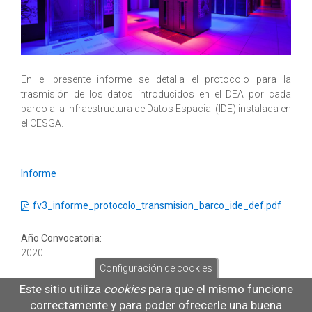
En el presente informe se detalla el protocolo para la
trasmisión de los datos introducidos en el DEA por cada
barco a la Infraestructura de Datos Espacial (IDE) instalada en
el CESGA.
Informe
fv3_informe_protocolo_transmision_barco_ide_def.pdf
Año Convocatoria:
2020
Configuración de cookies
Proyecto relacionado:
Este sitio utiliza
cookies
para que el mismo funcione
GEOCAP - Integración de bases de datos de capturas totales
correctamente y para poder ofrecerle una buena