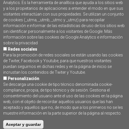
Analytics. Es la herramienta de analítica que ayuda a los sitios web
y a los propietarios de aplicaciones a entender el modo en que sus
visitantes interactúan con sus propiedades. Se utilizan un conjunto
SUSCRÍBETE AL BOLETÍN
de cookies (_utma, _utmb, _utmc y _utmz) para recopilar
PROGRAMA PLEAMAR
información e informar de las estadísticas de uso de los sitios web
sin identificar personalmente a los visitantes de Google. Más
información sobre las cookies de Google Analytics e información
sobre la privacidad
Redes sociales
Para la promoción de redes sociales se están usando las cookies
de Twiter, Facebook y Youtube, para que nuestros visitantes
puedan seguirnos en dichas redes y en la página de inicio se
incrustan los contenidos de Twiter y Youtube.
Personalización
Se descarga una cookie de tipo técnico denominada cookie-
compliance, propia, de tipo técnico y de sesión. Gestiona el
Contacto
consentimiento del usuario ante el uso de las cookies en la página
web, con el objeto de recordar aquellos usuarios que las han
Accesibilidad
aceptado y aquellos que no, de modo que a los primeros no se les
muestre información en la parte superior de la página al respecto.
Aviso Legal
Aceptar y guardar
Mapa web