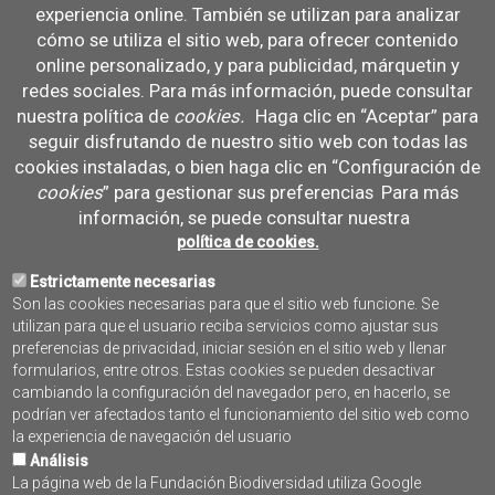
en una infraestructura espacial para la gestión sostenible de
experiencia online. También se utilizan para analizar
la pesca
cómo se utiliza el sitio web, para ofrecer contenido
Formato:
online personalizado, y para publicidad, márquetin y
pdf
redes sociales. Para más información, puede consultar
Num Paginas:
nuestra política de
cookies
.
Haga clic en “Aceptar” para
4
seguir disfrutando de nuestro sitio web con todas las
Año de edición:
cookies instaladas, o bien haga clic en “Configuración de
2021
Organización:
cookies
” para gestionar sus preferencias
Para más
Instituto de Investigaciones Marinas (CSIC)
información, se puede consultar nuestra
Email de contacto:
política de cookies.
ariza@iim.csic.es
Autores:
Estrictamente necesarias
Son las cookies necesarias para que el sitio web funcione. Se
Instituto de Investigaciones Marinas (CSIC)
utilizan para que el usuario reciba servicios como ajustar sus
Idioma:
preferencias de privacidad, iniciar sesión en el sitio web y llenar
ES
formularios, entre otros. Estas cookies se pueden desactivar
Publico objetivo:
cambiando la configuración del navegador pero, en hacerlo, se
Administración pública
podrían ver afectados tanto el funcionamiento del sitio web como
Agentes políticos
la experiencia de navegación del usuario
Profesionales
Análisis
Finalidad principal:
La página web de la Fundación Biodiversidad utiliza Google
Informativa